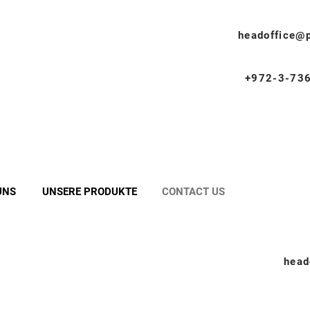
headoffice@p
+972-3-73
D
UNS
UNSERE PRODUKTE
CONTACT US
head