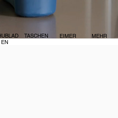
HUBLAD
TASCHEN
EIMER
MEHR
EN