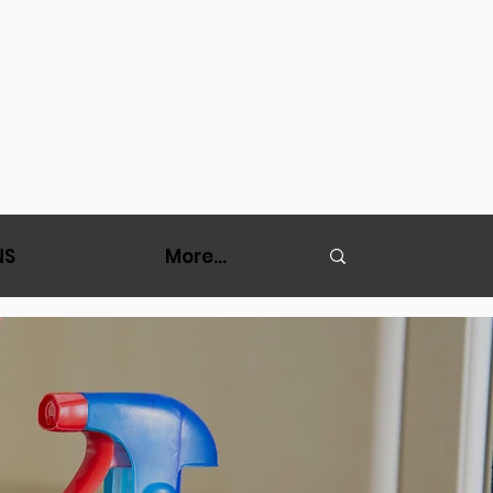
NS
More...