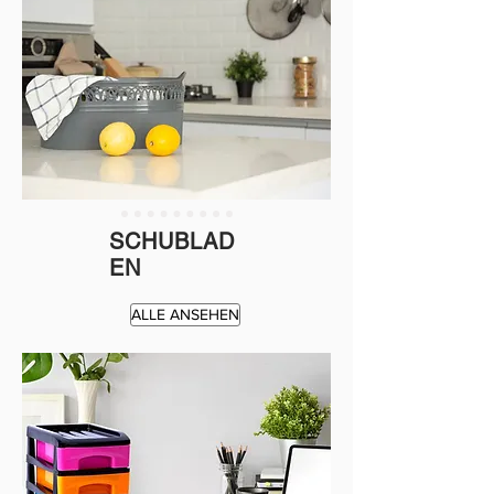
SCHUBLAD
EN
ALLE ANSEHEN