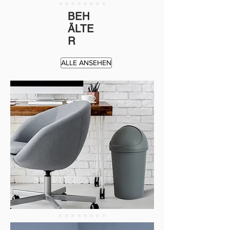
BEH
ÄLTE
R
ALLE ANSEHEN