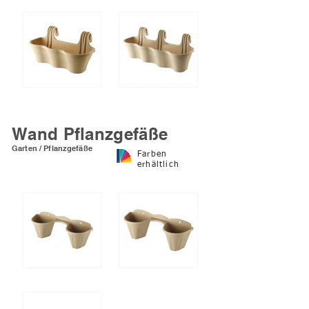
Pflanzgefäß mit einem
Abschleppen halten
Halter
Pflanzer
Drei haltende Pflanzer
Vier haltende Pflanzer
Wand Pflanzgefäße
Garten / Pflanzgefäße
Farben
erhältlich
Kleine Doppelbehang
Große Doppelbehang